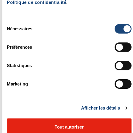
Politique de confidentialité
.
secrétaire)
Ergothérapeute
Sélection
Assistant technique en pharmacie
Nécessaires
du
Préposé aux bénéficiaires (PAB)
consentement
Perfusionniste
Préférences
Physiothérapeute
Psychologue
Statistiques
RECRUTEMENT DES MÉDECINS
Marketing
Pour la sécurité de tous et pour faciliter et
simplifier le processus de recrutement pour
nos candidats, notre processus est
Afficher les détails
maintenant entièrement virtuel. Vous aurez
donc l’occasion de nous rencontrer par
Tout autoriser
vidéoconférence. Nous vous informerons des