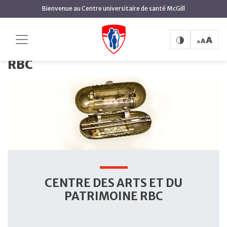
contenu
Bienvenue au Centre universitaire de santé McGill
principal
Centre des arts et du patrimoine RBC
Accueil
Centre des arts et du patrimoine
RBC
CENTRE DES ARTS ET DU
PATRIMOINE RBC