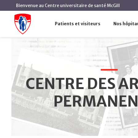
Bienvenue au Centre universitaire de santé McGill
Centre des archives permanentes du CUSM
Accueil
Patients et visiteurs
Nos hôpita
Centre des archives permanente
CENTRE DES A
PERMANEN