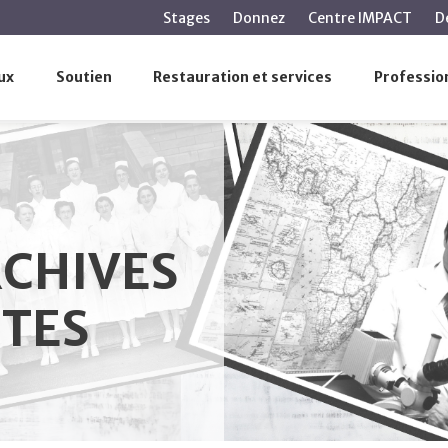
contenu
Stages
Donnez
Centre IMPACT
D
principal
ux
Soutien
Restauration et services
Profession
s du CUSM
RCHIVES
TES