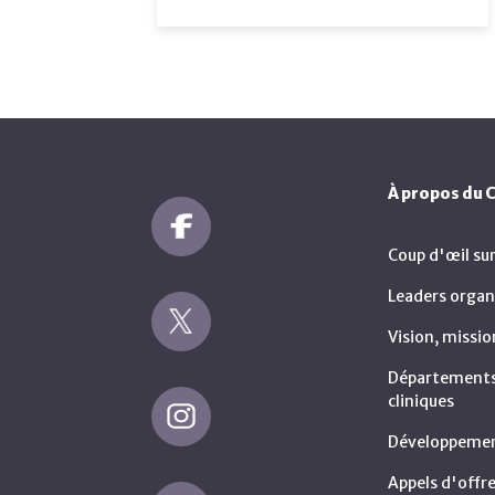
À propos du
Coup d'œil su
Leaders organ
Vision, missio
Départements 
cliniques
Développemen
Appels d'offre