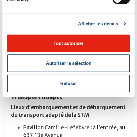
réservées aux personnes
handicapées.
En haut de la rue University, après
Afficher les détails
être entré dans le stationnement du
stade Molson, il y a
SIX (6)
places de
Tout autoriser
stationnement réservées aux
personnes handicapées. (Entrée :
pavillon L3, aile Nord)
Autoriser la sélection
Refuser
Hôpital de Lachine
Transport adapté
Lieux d’embarquement et de débarquement
du transport adapté de la STM
Pavillon Camille-Lefebvre : à l’entrée, au
637, 13e Avenue