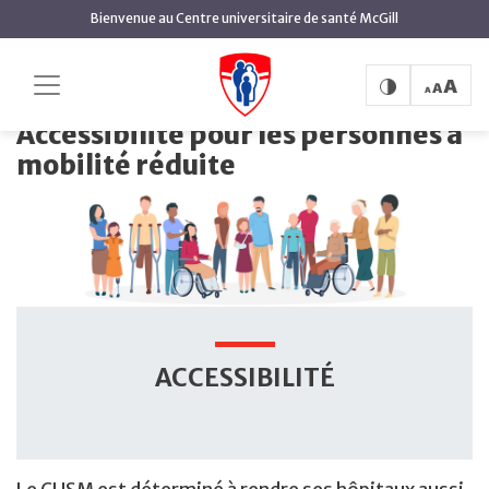
contenu
Bienvenue au Centre universitaire de santé McGill
principal
Accessibilité pour les personnes à
Accueil
Patients
mobilité réduite
Accessibilité pour les personnes à
mobilité réduite
ACCESSIBILITÉ