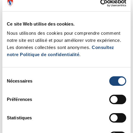
6 août 2026
Ce site Web utilise des cookies.
Maladies du foie et VIH
Nous utilisons des cookies pour comprendre comment
: une étude révèle
notre site est utilisé et pour améliorer votre expérience.
d’importantes lacunes
Les données collectées sont anonymes.
Consultez
dans le dépistage de la
notre Politique de confidentialité
.
fibrose hépatique et
propose une solution
prometteuse
Sélection
Nécessaires
du
Le dépistage actuel de la fibrose
hépatique passe à côté de
consentement
nombreux cas chez les personnes
Préférences
vivant ...
Statistiques