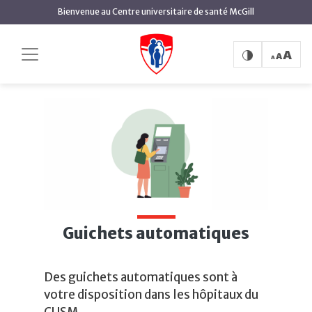
contenu
Bienvenue au Centre universitaire de santé McGill
principal
Guichets automatiques
Accueil
Guichets automatiques
Guichets automatiques
Des guichets automatiques sont à
votre disposition dans les hôpitaux du