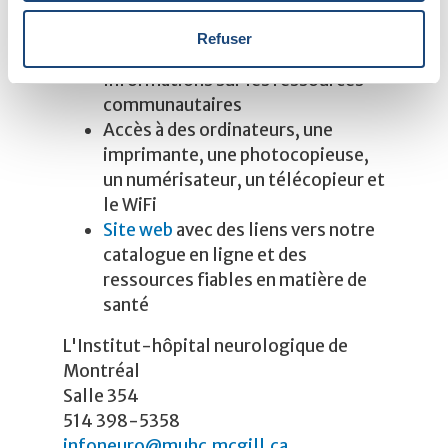
emprunter
Dépliants gratuits sur des sujets
Refuser
neurologiques
Informations sur les ressources
communautaires
Accès à des ordinateurs, une
imprimante, une photocopieuse,
un numérisateur, un télécopieur et
le WiFi
Site web
avec des liens vers notre
catalogue en ligne et des
ressources fiables en matière de
santé
L'Institut-hôpital neurologique de
Montréal
Salle 354
514 398-5358
infoneuro@muhc.mcgill.ca