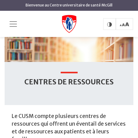
contenu
Bienvenue au Centre universitaire de santé McGill
principal
Centres de ressources pour les patients
Accueil
CENTRES DE RESSOURCES
Le CUSM compte plusieurs centres de
ressources qui offrent un éventail de services
et de ressources aux patients et à leurs