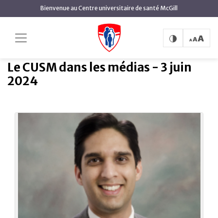
contenu
Bienvenue au Centre universitaire de santé McGill
principal
Le CUSM dans les médias
Accueil
CUSM dans les médias
- 3 juin 2024
Le CUSM dans les médias - 3 juin
2024