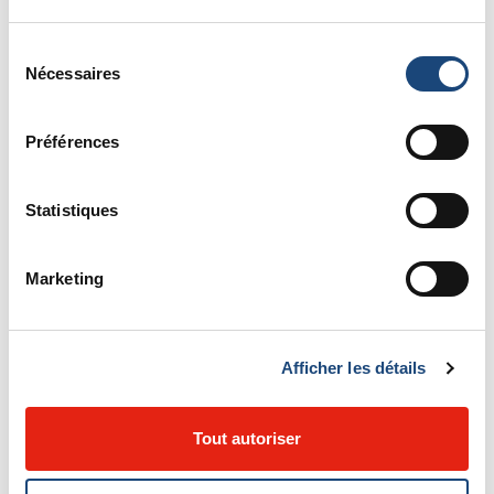
Sélection
Nécessaires
du
consentement
Préférences
Est-ce que la jalousie a sa place dans
un couple?
Statistiques
La jalousie est une émotion normale et
apparaît souvent lorsqu’une relation
Marketing
importante est menacée de façon
occasionnelle. Selon la psychologue,
directrice du département de psychologie des
Afficher les détails
sites adultes du CUSM, Jennifer Russell, un
comportement jaloux peut nuire à la relation
Tout autoriser
lorsqu’il est irrationnel, intense et