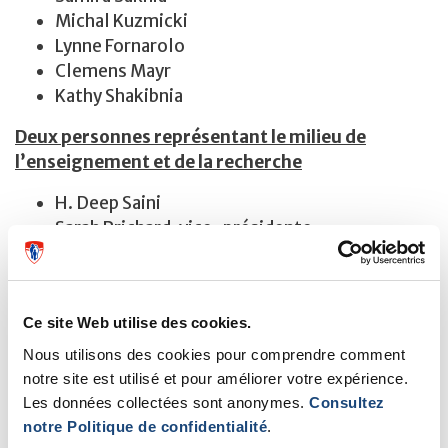
Michal Kuzmicki
Lynne Fornarolo
Clemens Mayr
Kathy Shakibnia
Deux personnes représentant le milieu de
l’enseignement et de la recherche
H. Deep Saini
Sarah Prichard, vice-présidente
Trois personnes représentant le personnel et les
autres personnes exerçant leurs activités au sein
de l’établissement
Ce site Web utilise des cookies.
Nous utilisons des cookies pour comprendre comment
Uriel Pierre
notre site est utilisé et pour améliorer votre expérience.
Carissa Wong
Les données collectées sont anonymes.
Consultez
Marcel Behr
notre Politique de confidentialité
.