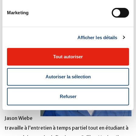
qu’une infirmière possédant plusieurs années
Marketing
d’expérience? »
Afficher les détails
Jason Wiebe
Préposé à
Tout autoriser
l’entretien,
tous les
Autoriser la sélection
sites sauf
l’Hôpital de
Refuser
Lachine
Jason Wiebe
travaille à l’entretien à temps partiel tout en étudiant à