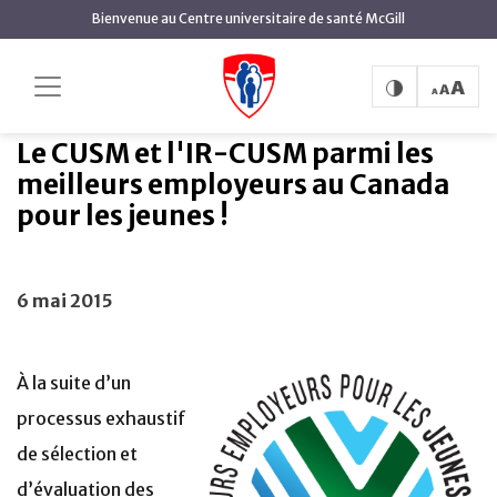
contenu
Bienvenue au Centre universitaire de santé McGill
principal
Le CUSM et l'IR-CUSM parmi les
Accueil
Actualités
meilleurs employeurs au Canada pour les jeunes !
Le CUSM et l'IR-CUSM parmi les
meilleurs employeurs au Canada
pour les jeunes !
6 mai 2015
À la suite d’un
processus exhaustif
de sélection et
d’évaluation des