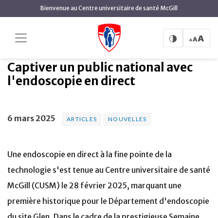
contenu
Bienvenue au Centre universitaire de santé McGill
principal
Captiver un public national
Accueil
Actualités
Articles
avec l'endoscopie en direct
Captiver un public national avec
l'endoscopie en direct
6 mars 2025
ARTICLES
NOUVELLES
Une endoscopie en direct à la fine pointe de la
technologie s'est tenue au Centre universitaire de santé
McGill (CUSM) le 28 février 2025, marquant une
première historique pour le Département d'endoscopie
du site Glen. Dans le cadre de la prestigieuse Semaine