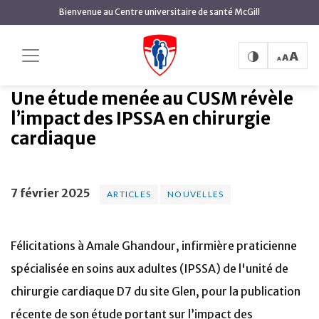
contenu
Bienvenue au Centre universitaire de santé McGill
principal
Une étude menée au CUSM
Accueil
Actualités
Articles
révèle l’impact des IPSSA en chirurgie cardiaque
Une étude menée au CUSM révèle
l’impact des IPSSA en chirurgie
cardiaque
7 février 2025
ARTICLES
NOUVELLES
Félicitations à Amale Ghandour, infirmière praticienne
spécialisée en soins aux adultes (IPSSA) de l'unité de
chirurgie cardiaque D7 du site Glen, pour la publication
récente de son étude portant sur l’impact des