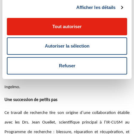
Afficher les détails
obtenu un résultat clinique significatif à l'issue de leur traitement
(médicaments, physiothérapie, psychologie, soins infirmiers,
Tout autoriser
travailleur social et/ou procédures interventionnelles) était plus faible
chez les patients souffrant de douleur nociplastique (62 %) que chez
Autoriser la sélection
ceux n'en souffrant pas (86 %).
« Un tiers d'entre eux continueront à souffrir de douleurs chroniques
Refuser
à l'âge adulte, d’où l’importance de bien identifier le mécanisme de
douleur à l’œuvre et d’apporter un traitement adapté », indique le Dr
Ingelmo.
Une succession de petits pas
Ce travail de recherche tire son origine d’une collaboration établie
avec les Drs. Jean Ouellet, scientifique principal à l’IR-CUSM au
Programme de recherche : blessure, réparation et récupération, et