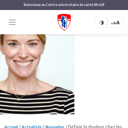
Aller
Bienvenue au Centre universitaire de santé McGill
au
contenu
principal
Définir la douleur chez les
Accueil
Actualités
Nouvelles