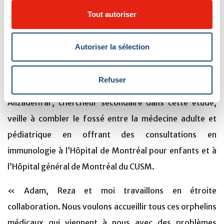
en plus de pneumologues et d’immunologistes de
Tout autoriser
partout au Canada confient leurs patients au Dr Shapiro
lorsqu’ils soupçonnent un cas de DCP, tant chez un
Autoriser la sélection
enfant que chez un adulte. Quand la probabilité d’une
DCP semble faible, le Dr Vinh vérifie la présence d’un
Refuser
déficit immunitaire, et vice versa. Le Dr Reza
Alizadehfar, chercheur secondaire dans cette étude,
veille à combler le fossé entre la médecine adulte et
pédiatrique en offrant des consultations en
immunologie à l’Hôpital de Montréal pour enfants et à
l’Hôpital général de Montréal du CUSM.
« Adam, Reza et moi travaillons en étroite
collaboration. Nous voulons accueillir tous ces orphelins
médicaux qui viennent à nous avec des problèmes