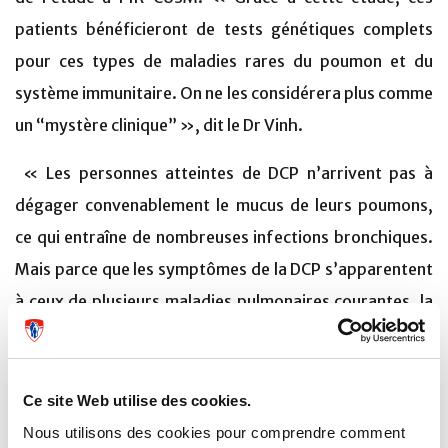
patients bénéficieront de tests génétiques complets
pour ces types de maladies rares du poumon et du
système immunitaire. On ne les considérera plus comme
un “mystère clinique” », dit le Dr Vinh.
« Les personnes atteintes de DCP n’arrivent pas à
dégager convenablement le mucus de leurs poumons,
ce qui entraîne de nombreuses infections bronchiques.
Mais parce que les symptômes de la DCP s’apparentent
à ceux de plusieurs maladies pulmonaires courantes, la
maladie est extrêmement difficile à diagnostiquer et
passe souvent inaperçue », explique le Dr Shapiro, qui
travaille depuis cinq ans avec le Consortium pour établir
Ce site Web utilise des cookies.
des critères de diagnostic. « Jusqu’à présent, nous
Nous utilisons des cookies pour comprendre comment