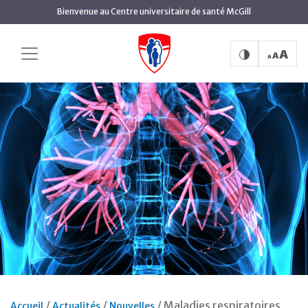
Aller
Bienvenue au Centre universitaire de santé McGill
au
contenu
principal
Maladies respiratoires
Accueil
Actualités
Nouvelles