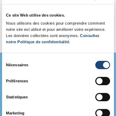
+
Volet B – Partenariat de percée
Ce site Web utilise des cookies.
Nous utilisons des cookies pour comprendre comment
notre site est utilisé et pour améliorer votre expérience.
+
Volet C – Partenariat de
Les données collectées sont anonymes.
Consultez
commercialisation
notre Politique de confidentialité
.
Sélection
Nécessaires
du
Pourquoi collaborer avec le
consentement
CUSM par l’entremise
Préférences
d’IMPACT
Statistiques
Plus de 1,5 million d’interactions
patients chaque année au sein du
CUSM
Marketing