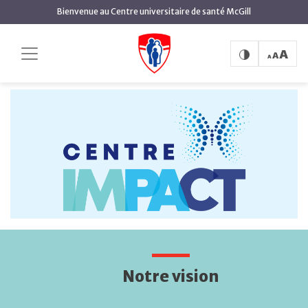
contenu
Bienvenue au Centre universitaire de santé McGill
principal
Centre IMPACT
Accueil
Centre IMPACT
Notre vision