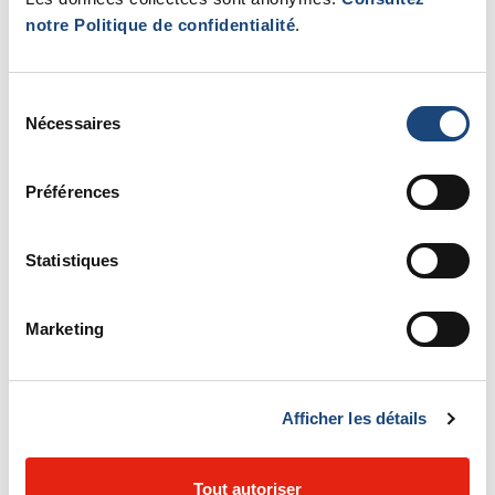
notre Politique de confidentialité
.
Sélection
Nécessaires
du
consentement
Préférences
Statistiques
Une clinique à domicile... ou presque
Marketing
Une première clinique pédiatrique mobile
appelée DocTocToc vient de voir le jour dans
le nord de Montréal afin de répondre aux
Afficher les détails
besoins de santé des enfants de cinq ans et
moins. Il s’agit d’une initiative de la
Dre
Tout autoriser