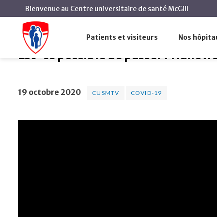
Bienvenue au Centre universitaire de santé McGill
Est-ce possible de passer l’Halloween en toute
Accueil
Patients et visiteurs
Nos hôpita
Est-ce possible de passer l’Hallow
19 octobre 2020
CUSMTV
COVID-19