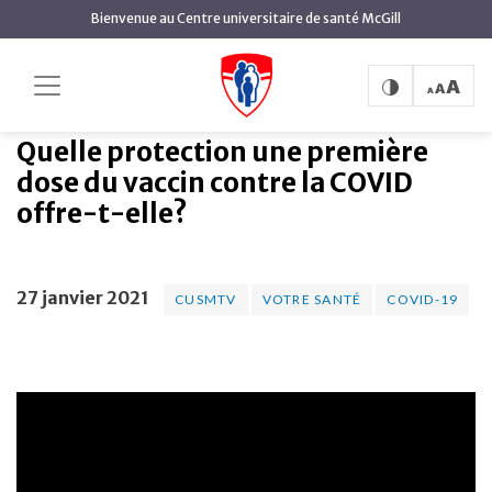
contenu
Bienvenue au Centre universitaire de santé McGill
principal
Quelle protection une première dose du vaccin
Accueil
contre la COVID offre-t-elle?
Quelle protection une première
dose du vaccin contre la COVID
offre-t-elle?
27 janvier 2021
CUSMTV
VOTRE SANTÉ
COVID-19