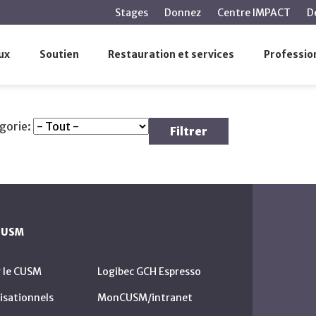
contenu
Stages
Donnez
Centre IMPACT
D
principal
ux
Soutien
Restauration et services
Profession
égorie:
Filtrer
 CUSM
r le CUSM
Logibec GCH Espresso
isationnels
MonCUSM/intranet