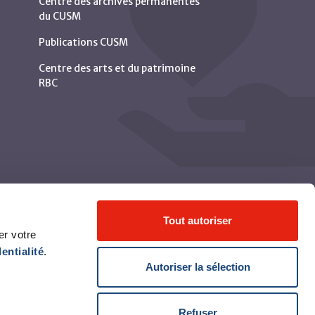
Centre des archives permanentes
du CUSM
Publications CUSM
Centre des arts et du patrimoine
RBC
Tout autoriser
er votre
entialité
.
Autoriser la sélection
© Centre universitaire de santé McGill 2026
Refuser