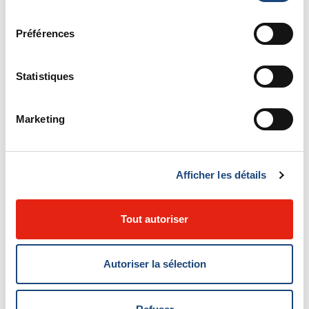
consentement
de votre médecin traitant, la communication
du dossier ou d'une partie de celui-ci
Préférences
causerait vraisemblablement un préjudice
grave à votre santé. Dans ce cas, nous
Statistiques
déterminerons, sur la recommandation du
médecin, le moment où le dossier ou la partie
dont l'accès vous a été refusé pourra vous
Marketing
être communiqué et nous vous en aviserons.
De plus, vous ne pourrez pas être informé de
l'existence ni recevoir communication d'un
Afficher les détails
renseignement vous concernant et contenu
dans votre dossier qui a été fourni à votre
sujet par un tiers et dont l'information de
Tout autoriser
l'existence ou la communication permettrait
d'identifier ce tiers, à moins que ce dernier
Autoriser la sélection
n'ait consenti par écrit à ce que ce
renseignement et sa provenance vous soient
révélés. Cependant, ceci ne s'applique pas