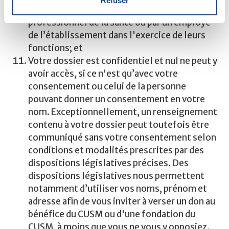
Refuser
lorsque le renseignement a été fourni par un
professionnel de la santé ou par un employé
de l’établissement dans l'exercice de leurs
fonctions; et
Votre dossier est confidentiel et nul ne peut y
avoir accès, si ce n'est qu’avec votre
consentement ou celui de la personne
pouvant donner un consentement en votre
nom. Exceptionnellement, un renseignement
contenu à votre dossier peut toutefois être
communiqué sans votre consentement selon
conditions et modalités prescrites par des
dispositions législatives précises. Des
dispositions législatives nous permettent
notamment d’utiliser vos noms, prénom et
adresse afin de vous inviter à verser un don au
bénéfice du CUSM ou d'une fondation du
CUSM, à moins que vous ne vous y opposiez.