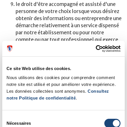
le droit d'être accompagné et assisté d'une
personne de votre choix lorsque vous désirez
obtenir des informations ou entreprendre une
démarche relativement à un service dispensé
par notre établissement ou pour notre
compte ou par tout professionnel qui exerce
sa profession dans notre établissement;
le droit d'accès à votre dossier si vous avez 14
ans ou plus. Accès à votre dossier vous sera
donné dans les plus brefs délais suivant votre
Ce site Web utilise des cookies.
demande. Lorsque nous vous fournissons un
Nous utilisons des cookies pour comprendre comment
renseignement de nature médicale vous
notre site est utilisé et pour améliorer votre expérience.
concernant et contenu dans votre dossier
Les données collectées sont anonymes.
Consultez
nous devons, à votre demande vous procurer
notre Politique de confidentialité
.
l'assistance d'un professionnel qualifié pour
vous aider à comprendre ce renseignement.
Toutefois, nous pouvons vous refuser l'accès
Sélection
Nécessaires
à votre dossier momentanément si, de l'avis
du