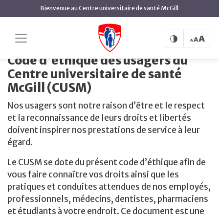
contenu
Bienvenue au Centre universitaire de santé McGill
principal
Code d'éthique des usagers du Centre
Accueil
universitaire de santé McGill (CUSM)
Code d'éthique des usagers du
Centre universitaire de santé
McGill (CUSM)
Nos usagers sont notre raison d’être et le respect
et la reconnaissance de leurs droits et libertés
doivent inspirer nos prestations de service à leur
égard.
Le CUSM se dote du présent code d’éthique afin de
vous faire connaître vos droits ainsi que les
pratiques et conduites attendues de nos employés,
professionnels, médecins, dentistes, pharmaciens
et étudiants à votre endroit. Ce document est une