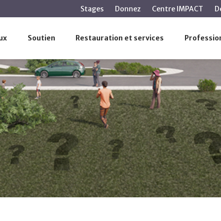
Aller
Stages
Donnez
Centre IMPACT
D
au
contenu
ux
Soutien
Restauration et services
Profession
principal