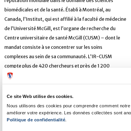
réputation mondiale dans le domaine des sciences
biomédicales et de la santé. Établi à Montréal, au
Canada, l’Institut, qui est affilié à la faculté de médecine
de l’Université McGill, est l’organe de recherche du
Centre universitaire de santé McGill (CUSM) – dont le
mandat consiste à se concentrer sur les soins
complexes au sein de sa communauté. L’IR-CUSM
compte plus de 420 chercheurs et près de 1 200
étudiants et stagiaires qui se consacrent à divers
secteurs de la recherche fondamentale, de la recherche
clinique et de la recherche en santé évaluative aux sites
Ce site Web utilise des cookies.
Glen et à l’Hôpital général de Montréal du CUSM. Ses
Nous utilisons des cookies pour comprendre comment notre si
installations de recherche offrent un environnement
améliorer votre expérience. Les données collectées sont a
Politique de confidentialité
.
multidisciplinaire dynamique qui favorise la