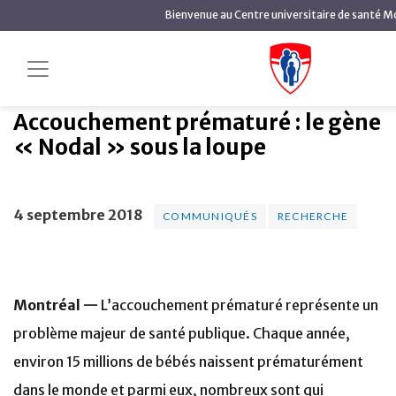
contenu
Bienvenue au Centre universitaire de santé Mc
principal
Accouchement
Accueil
Actualités
Communiqués
prématuré : le gène « Nodal » sous la loupe
Accouchement prématuré : le gène
« Nodal » sous la loupe
4 septembre 2018
COMMUNIQUÉS
RECHERCHE
Montréal —
L’accouchement prématuré représente un
problème majeur de santé publique. Chaque année,
environ 15 millions de bébés naissent prématurément
dans le monde et parmi eux, nombreux sont qui