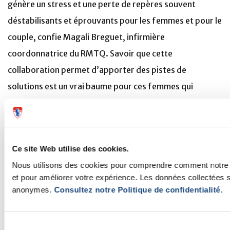
génère un stress et une perte de repères souvent
déstabilisants et éprouvants pour les femmes et pour le
couple, confie Magali Breguet, infirmière
coordonnatrice du RMTQ. Savoir que cette
collaboration permet d’apporter des pistes de
solutions est un vrai baume pour ces femmes qui
subissent une période de plusieurs mois de suivi médical
et vivent l'attente de la grossesse suivante avec
angoisse devant le risque de récidive. »
Ce site Web utilise des cookies.
Faits saillants
Nous utilisons des cookies pour comprendre comment notre si
et pour améliorer votre expérience. Les données collectées 
En 2006, Rima Slim et ses collègues ont identifié le
anonymes.
Consultez notre Politique de confidentialité
.
premier gène responsable de grossesses môlaires à
répétition : le gène NLRP7. Depuis, un test permettant
Sélection