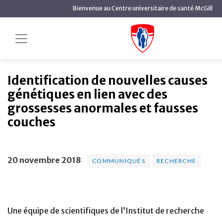
contenu
Bienvenue au Centre universitaire de santé McGill
principal
Identification de
Accueil
Actualités
Communiqués
nouvelles causes génétiques en lien avec des grossesses
anormales et fausses couches
Identification de nouvelles causes
génétiques en lien avec des
grossesses anormales et fausses
couches
20 novembre 2018
COMMUNIQUÉS
RECHERCHE
Une équipe de scientifiques de l’Institut de recherche