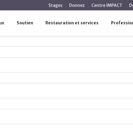
contenu
Stages
Donnez
Centre IMPACT
D
principal
ux
Soutien
Restauration et services
Profession