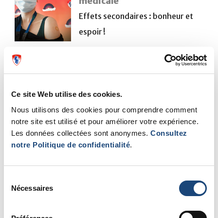
médicale
Effets secondaires : bonheur et
espoir !
Morris Zidle,
Stationnement
Ce site Web utilise des cookies.
Personnellement, je me sens très
Nous utilisons des cookies pour comprendre comment
bien en recevant le vaccin. Je
notre site est utilisé et pour améliorer votre expérience.
contribue au bien-être de ma
Les données collectées sont anonymes.
Consultez
notre Politique de confidentialité
.
famille et de mes amis, de mes
collègues de travail, de la
communauté dans laquelle je vis
Sélection
Nécessaires
du
et de tous ceux avec qui je suis en
consentement
contact. Je me réjouis d’un avenir