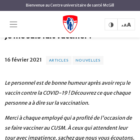
contenu
Bienvenue au Centre universitaire de santé McGill
principal
Je me suis fait vacciner !
Accueil
Actualités
Articles
Je me suis fait vacciner !
16 février 2021
ARTICLES
NOUVELLES
Le personnel est de bonne humeur après avoir reçu le
vaccin contre la COVID-19 ! Découvrez ce que chaque
personne a à dire sur la vaccination.
Merci à chaque employé qui a profité de l'occasion de
se faire vacciner au CUSM. À ceux qui attendent leur
tour avec impatience, sachez que nous vous écoutons.