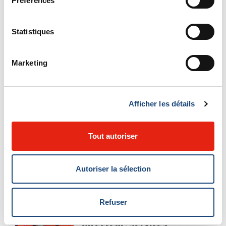
Préférences
plus normal et d’un meilleur
lendemain !
Statistiques
Marketing
Ranee Dwarka, Infirmière
gestionnaire adjointe du
programme d’orthopédie,
de traumatologie, de
Afficher les détails
neurochirurgie et de
traumatismes crâniens à
l’HGM
Tout autoriser
Je me sens très chanceuse et
privilégiée d’avoir reçu la
Autoriser la sélection
première dose du vaccin.
Refuser
Pierre-Marc Legris,
directeur, Services