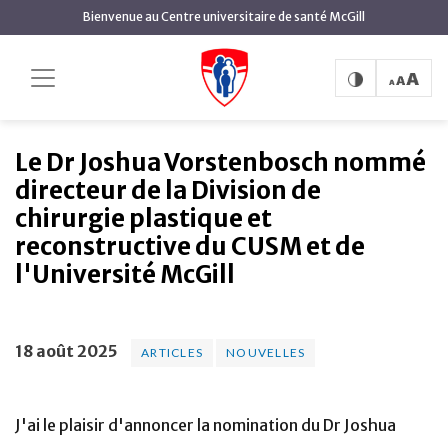
contenu
Bienvenue au Centre universitaire de santé McGill
principal
Le Dr Joshua Vorstenbosch
Accueil
Actualités
Articles
nommé directeur de la Division de chirurgie plastique et
reconstructive du CUSM et de l'Université McGill
Le Dr Joshua Vorstenbosch nommé
directeur de la Division de
chirurgie plastique et
reconstructive du CUSM et de
l'Université McGill
18 août 2025
ARTICLES
NOUVELLES
J'ai le plaisir d'annoncer la nomination du Dr Joshua