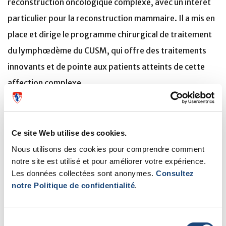
reconstruction oncologique complexe, avec un intérêt
particulier pour la reconstruction mammaire. Il a mis en
place et dirige le programme chirurgical de traitement
du lymphœdème du CUSM, qui offre des traitements
innovants et de pointe aux patients atteints de cette
affection complexe.
Le Dr Vorstenbosch a saisi de nombreuses occasions
d’exercer des rôles de leadership à tous les niveaux.
Ce site Web utilise des cookies.
Éducateur engagé, il est directeur du programme de
Nous utilisons des cookies pour comprendre comment
résidence en chirurgie plastique de l'Université McGill
notre site est utilisé et pour améliorer votre expérience.
depuis deux ans. À ce titre, il a mis en œuvre de
Les données collectées sont anonymes.
Consultez
notre Politique de confidentialité
.
multiples initiatives visant à améliorer la communication
et la culture, qui ont récemment abouti à une décision
d'accréditation positive du Collège royal. Il est
Sélection