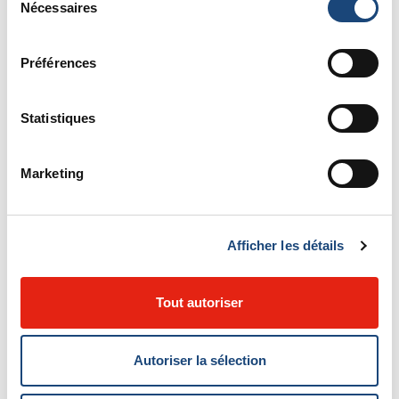
Nécessaires
du
également membre du corps professoral du cours de
consentement
révision canadien en chirurgie plastique et a été invité à
Préférences
donner des conférences à l’échelle internationale sur
des sujets liés à la reconstruction. Le Dr Vorstenbosch
Statistiques
est chercheur clinicien boursier du Fonds de recherche
du Québec - Santé (FRQS) et dirige un laboratoire
Marketing
financé par le Conseil de recherches en sciences
naturelles et en génie du Canada (CRSNG), où il étudie la
dynamique cellulaire et moléculaire à l'interface tissu-
Afficher les détails
implant, avec un accent sur l'inflammation
périprothétique, la fibrose et la carcinogenèse. Il mène
Tout autoriser
également un programme de recherche clinique actif
sur les résultats chirurgicaux de la reconstruction
Autoriser la sélection
mammaire après un cancer du sein et de la chirurgie du