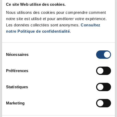
Ce site Web utilise des cookies.
Nous utilisons des cookies pour comprendre comment
notre site est utilisé et pour améliorer votre expérience.
Les données collectées sont anonymes.
Consultez
notre Politique de confidentialité
.
Sélection
Nécessaires
du
consentement
Préférences
Une chambre de patient RAAC. Un minimum de six lits
seront accessibles en octobre.
Statistiques
Marketing
« Lorsque le Dr Feldman a créé ces parcours, elle a
inclus des membres des équipes de toutes les