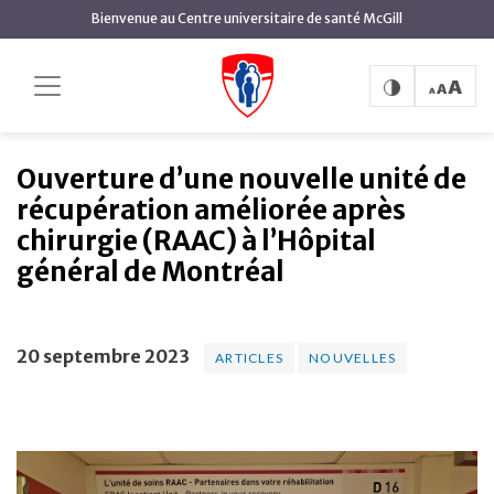
contenu
Bienvenue au Centre universitaire de santé McGill
principal
Ouverture d’une nouvelle
Accueil
Actualités
Articles
unité de récupération améliorée après chirurgie (RAAC)
à l’Hôpital général de Montréal
Ouverture d’une nouvelle unité de
récupération améliorée après
chirurgie (RAAC) à l’Hôpital
général de Montréal
20 septembre 2023
ARTICLES
NOUVELLES