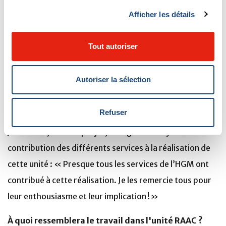
disciplines, y compris la physiothérapie, la pharmacie,
Afficher les détails
l’anesthésie et les soins infirmiers », explique Oliver
Cachero, coordonnateur clinico-administratif de la
Tout autoriser
Mission chirurgicale du CUSM. « Les consultants ont
apporté leur expertise et nous disposons désormais
Autoriser la sélection
d’un riche répertoire de parcours pour guider notre
nouvelle équipe RAAC. »
Refuser
Julie Houle, chef de projet, souligne l’incroyable
contribution des différents services à la réalisation de
cette unité : « Presque tous les services de l’HGM ont
contribué à cette réalisation. Je les remercie tous pour
leur enthousiasme et leur implication ! »
À quoi ressemblera le travail dans l'unité RAAC ?