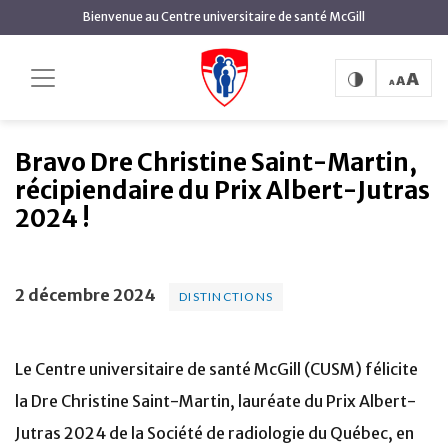
contenu
Bienvenue au Centre universitaire de santé McGill
principal
Bravo Dre Christine
Accueil
Actualités
Distinctions
Saint-Martin, récipiendaire du Prix Albert-Jutras 2024
!
Bravo Dre Christine Saint-Martin,
récipiendaire du Prix Albert-Jutras
2024 !
2 décembre 2024
DISTINCTIONS
Le Centre universitaire de santé McGill (CUSM) félicite
la Dre Christine Saint-Martin, lauréate du Prix Albert-
Jutras 2024 de la Société de radiologie du Québec, en