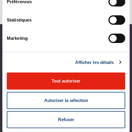
Préférences
Statistiques
À propos du CUSM
Marketing
Coup d'œil sur le CUSM
Afficher les détails
Leaders organisationnels
Vision, mission et valeurs
Tout autoriser
Départements et services cliniques
Développement durable
Autoriser la sélection
Appels d'offres publics
Refuser
Logibec GCH Espresso