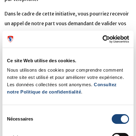
Dans le cadre de cette initiative, vous pourriez recevoir
un appel de notre part vous demandant de valider vos
coordonnées, notamment :
numéro de téléphone cellulaire
adresse électronique
Ce site Web utilise des cookies.
Une fois ces informations mises à jour dans votre
Nous utilisons des cookies pour comprendre comment
dossier du CUSM, vous pourrez confirmer ou annuler
notre site est utilisé et pour améliorer votre expérience.
Les données collectées sont anonymes.
Consultez
vos rendez-vous par texto et nous pourrons vous
notre Politique de confidentialité
.
joindre plus facilement par téléphone ou par courriel.
Nous vous remercions d'avance pour votre
Sélection
Nécessaires
du
collaboration.
consentement