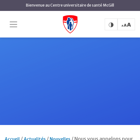
Aller
Bienvenue au Centre universitaire de santé McGill
au
contenu
principal
Nous vous appelons pour
Accueil
Actualités
Nouvelles