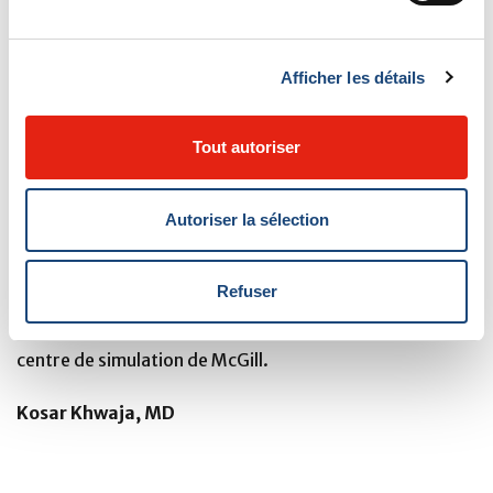
patients critiques arrivant à l'urgence du MGH.
La tente de réanimation est accessible par l'urgence à
Afficher les détails
l'entrée des ambulances.
Tout autoriser
Nous tenons à remercier les multiples équipes qui ont
participé à cette initiative, notamment le programme
de traumatologie, le service des urgences, les soins
Autoriser la sélection
infirmiers, les services de Prévention et contrôle des
infections, les services techniques, les services
Refuser
biomédicaux, le multimédia, l'entretien ménager et le
centre de simulation de McGill.
Kosar Khwaja, MD