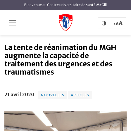
contenu
Bienvenue au Centre universitaire de santé McGill
principal
La tente de réanimation
Accueil
Actualités
Nouvelles
du MGH augmente la capacité de traitement des
urgences et des traumatismes
La tente de réanimation du MGH
augmente la capacité de
traitement des urgences et des
traumatismes
21 avril 2020
NOUVELLES
ARTICLES