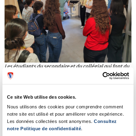
Les étudiants du secondaire et du collégial qui font du
bénévolat au CUSM
Le groupe a entendu les témoignages de professionnels
inspirants qui ont à cœur les soins de traumatologie :
Ce site Web utilise des cookies.
Tara Grenier, professionnelle en prévention des
Nous utilisons des cookies pour comprendre comment
notre site est utilisé et pour améliorer votre expérience.
blessures ; Dr Dan Decklebaulm, chirurgien-
Les données collectées sont anonymes.
Consultez
traumatologue et intensiviste ; Nicolas Steresco,
notre Politique de confidentialité
.
ambassadeur de la prévention des blessures et