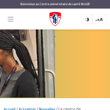
Aller
Bienvenue au Centre universitaire de santé McGill
au
contenu
principal
Le centre de
Accueil
Actualités
Nouvelles