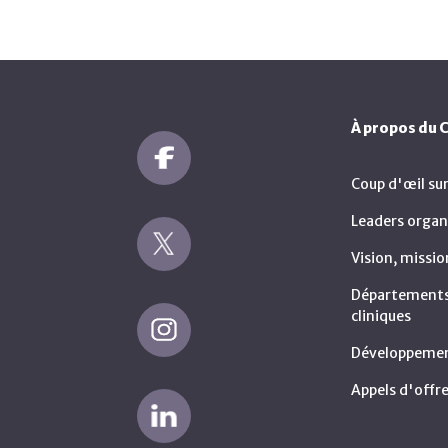
À propos du
Coup d'œil su
Leaders organ
Vision, missio
Départements 
cliniques
Développemen
Appels d'offre