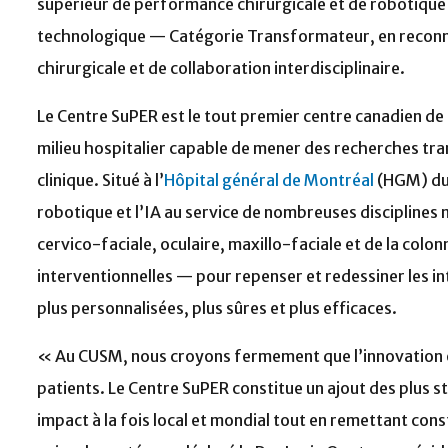
supérieur de performance chirurgicale et de robotique 
technologique — Catégorie Transformateur, en reconna
chirurgicale et de collaboration interdisciplinaire.
Le Centre SuPER est le tout premier centre canadien de r
milieu hospitalier capable de mener des recherches tran
clinique. Situé à l’
Hôpital général de Montréal
(HGM) du 
robotique et l’IA au service de nombreuses disciplines
cervico-faciale, oculaire, maxillo-faciale et de la colonn
interventionnelles — pour repenser et redessiner les in
plus personnalisées, plus sûres et plus efficaces.
« Au CUSM, nous croyons fermement que l’innovation est
patients. Le Centre SuPER constitue un ajout des plus st
impact à la fois local et mondial tout en remettant con