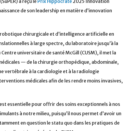
(SuPER) a reçu le
Prix Hippocrate
2025 Innovation
issance de son leadership en matière d’innovation
obotique chirurgicale et d’intelligence artificielle en
slationnelles à large spectre, du laboratoire jusqu’à la
Centre universitaire de santé McGill (CUSM), il met la
 médicales — de la chirurgie orthopédique, abdominale,
e vertébrale à la cardiologie et à la radiologie
terventions médicales afin de les rendre moins invasives,
 essentielle pour offrir des soins exceptionnels à nos
imulants à notre milieu, puisqu’il nous permet d’avoir un
stamment en question le statu quo dans les pratiques de