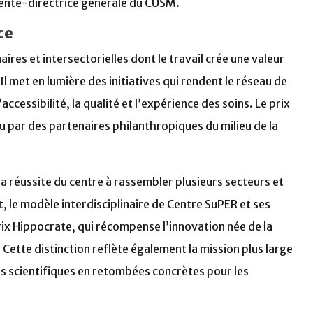
idente-directrice générale du CUSM.
ce
ires et intersectorielles dont le travail crée une valeur
l met en lumière des initiatives qui rendent le réseau de
ccessibilité, la qualité et l’expérience des soins. Le prix
u par des partenaires philanthropiques du milieu de la
la réussite du centre à rassembler plusieurs secteurs et
t, le modèle interdisciplinaire de Centre SuPER et ses
rix Hippocrate, qui récompense l’innovation née de la
. Cette distinction reflète également la mission plus large
es scientifiques en retombées concrètes pour les