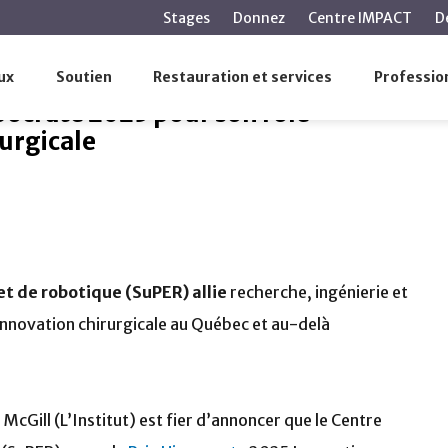
contenu
Stages
Donnez
Centre IMPACT
D
principal
n Prix Hippocrate 2025 pour son rôle transformateur en inno
ux
Soutien
Restauration et services
Profession
pocrate 2025 pour son rôle
urgicale
t de robotique (SuPER) allie
recherche, ingénierie et
’innovation chirurgicale au Québec et au-delà
McGill (L’Institut) est fier d’annoncer que le Centre