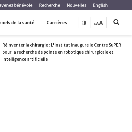
evenez bénévole
Recherche
Nouvelles
English
vation chirurgicale
nels de la santé
Carrières
PAGES LIÉES
Réinventer la chirurgie : L'Institut inaugure le Centre SuPER
pour la recherche de pointe en robotique chirurgicale et
intelligence artificielle