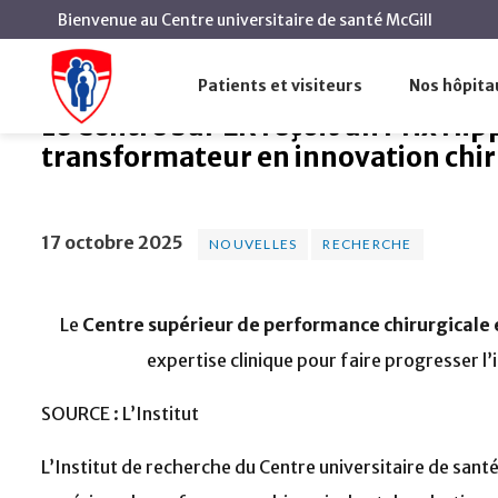
Bienvenue au Centre universitaire de santé McGill
Le Centre SuPER reçoit u
Accueil
Actualités
Nouvelles
Patients et visiteurs
Nos hôpita
Le Centre SuPER reçoit un Prix Hip
transformateur en innovation chir
17 octobre 2025
NOUVELLES
RECHERCHE
Le
Centre supérieur de performance chirurgicale e
expertise clinique pour faire progresser l
SOURCE : L’Institut
L’Institut de recherche du Centre universitaire de santé 