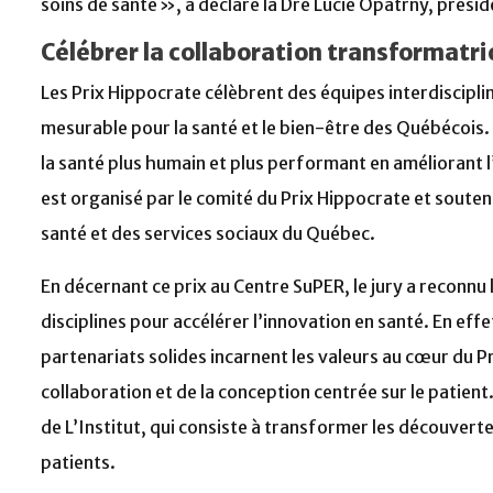
soins de santé », a déclaré la Dre Lucie Opatrny, prés
Célébrer la collaboration transformatri
Les Prix Hippocrate célèbrent des équipes interdisciplina
mesurable pour la santé et le bien-être des Québécois. I
la santé plus humain et plus performant en améliorant l’a
est organisé par le comité du Prix Hippocrate et souten
santé et des services sociaux du Québec.
En décernant ce prix au Centre SuPER, le jury a reconnu 
disciplines pour accélérer l’innovation en santé. En effe
partenariats solides incarnent les valeurs au cœur du P
collaboration et de la conception centrée sur le patient
de L’Institut, qui consiste à transformer les découvert
patients.