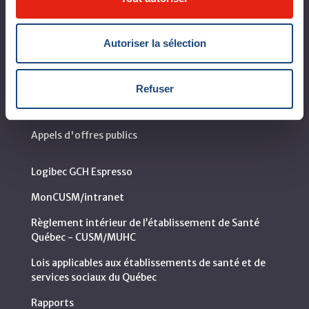
Coup d'œil sur le CUSM
Leaders organisationnels
Autoriser la sélection
Vision, mission et valeurs
Départements et services cliniques
Refuser
Développement durable
Appels d'offres publics
Logibec GCH Espresso
MonCUSM/intranet
Règlement intérieur de l’établissement de Santé
Québec - CUSM/MUHC
Lois applicables aux établissements de santé et de
services sociaux du Québec
Rapports