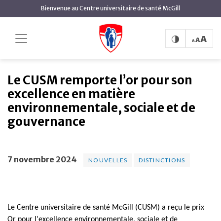
contenu
Bienvenue au Centre universitaire de santé McGill
principal
Le CUSM remporte l’or
Accueil
Actualités
Nouvelles
pour son excellence en matière environnementale,
sociale et de gouvernance
Le CUSM remporte l’or pour son
excellence en matière
environnementale, sociale et de
gouvernance
7 novembre 2024
NOUVELLES
DISTINCTIONS
Le Centre universitaire de santé McGill (CUSM) a reçu le prix 
Or pour l’excellence environnementale, sociale et de 