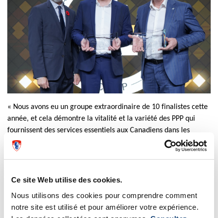
« Nous avons eu un groupe extraordinaire de 10 finalistes cette 
année, et cela démontre la vitalité et la variété des PPP qui 
fournissent des services essentiels aux Canadiens dans les 
communautés à travers le pays », a déclaré Brad 
Nicpon
, 
président du comité de sélection et partenaire de McCarthy 
Tétrault
 LLP
. » Ces équipes de projets collaborent pour trouver 
des moyens novateurs d’offrir de meilleurs soins et expériences 
Ce site Web utilise des cookies.
aux patients, aux étudiants et aux familles, de réduire les 
Nous utilisons des cookies pour comprendre comment
émissions de gaz à effet de serre et les coûts d’exploitation 
notre site est utilisé et pour améliorer votre expérience.
permanents, et d’être plus inclusifs pour accueillir, représenter 