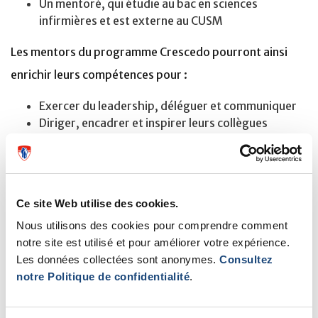
Un mentoré, qui étudie au bac en sciences
infirmières et est externe au CUSM
Les mentors du programme Crescedo pourront ainsi
enrichir leurs compétences pour :
Exercer du leadership, déléguer et communiquer
Diriger, encadrer et inspirer leurs collègues
Partager l’expertise clinique, apporter un soutien
Quant aux mentorés, ils développeront leurs
compétences :
Ce site Web utilise des cookies.
Cliniques et interpersonnelles
Nous utilisons des cookies pour comprendre comment
De communication, d’écoute active, de gestion de
notre site est utilisé et pour améliorer votre expérience.
temps
Les données collectées sont anonymes.
Consultez
De réseautage
notre Politique de confidentialité
.
Pour plus d’information sur le programme Crescendo,