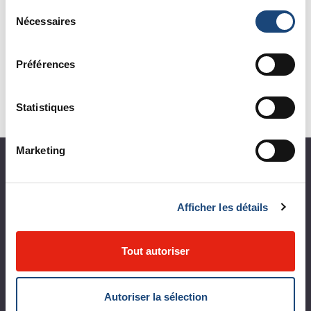
Sélection
merci de contacter Louise Murray :
Nécessaires
du
louise.murray@muhc.mcgill.ca
consentement
Préférences
Statistiques
Marketing
À propos du CUSM
Coup d'œil sur le CUSM
Afficher les détails
Leaders organisationnels
Tout autoriser
Vision, mission et valeurs
Départements et services cliniques
Autoriser la sélection
Développement durable