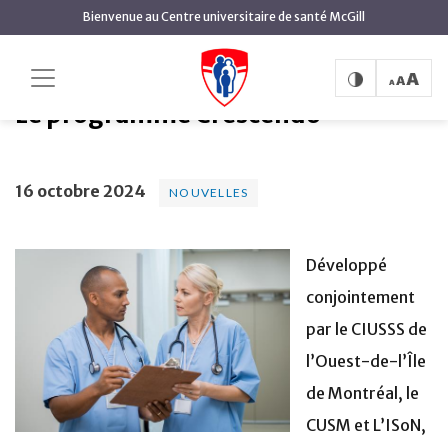
contenu
Bienvenue au Centre universitaire de santé McGill
principal
Le programme Crescendo
Accueil
Actualités
Nouvelles
Le programme Crescendo
16 octobre 2024
NOUVELLES
Développé
conjointement
par le CIUSSS de
l’Ouest-de-l’Île
de Montréal, le
CUSM et L’ISoN,