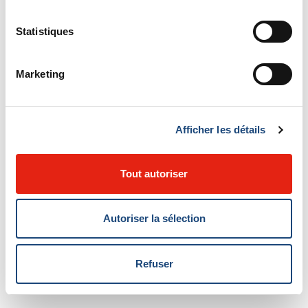
Visionnez la capsule sur la Mission urgences ici
Statistiques
Marketing
PAGES LIÉES
Afficher les détails
La Mission urgences relève les défis de la COVID-19
Tout autoriser
La Mission médicale et les soins intensifs relèvent les défis
de la COVID-19
Autoriser la sélection
La Mission neurologique relève les défis de la COVID-19
Refuser