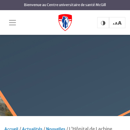
Aller
Bienvenue au Centre universitaire de santé McGill
au
contenu
principal
L’Hôpital de Lachine
Accueil
Actualités
Nouvelles