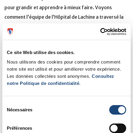
pour grandir et apprendre à mieux faire. Voyons
comment l’équipe de l’Hôpital de Lachine a traversé la
crise sanitaire, dans cette cinquième vidéo d’une série
qui explore les leçons tirées en lien avec les
bouleversements liés à la COVID-19.
Ce site Web utilise des cookies.
Visionnez la première capsule sur la Mission chirurgicale
Nous utilisons des cookies pour comprendre comment
ici
notre site est utilisé et pour améliorer votre expérience.
Les données collectées sont anonymes.
Consultez
Visionnez la capsule sur la Mission des soins de cancer ici
notre Politique de confidentialité
.
Visionnez la capsule sur la Mission neurologique ici
Sélection
Nécessaires
du
Visionnez la capsule sur la Mission médicale et soins
consentement
intensifs ici
Préférences