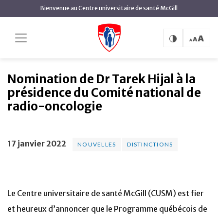
contenu
Bienvenue au Centre universitaire de santé McGill
principal
Nomination de Dr Tarek
Accueil
Actualités
Nouvelles
Hijal à la présidence du Comité national de radio-
oncologie
Nomination de Dr Tarek Hijal à la
présidence du Comité national de
radio-oncologie
17 janvier 2022
NOUVELLES
DISTINCTIONS
Le Centre universitaire de santé McGill (CUSM) est fier
et heureux d’annoncer que le Programme québécois de