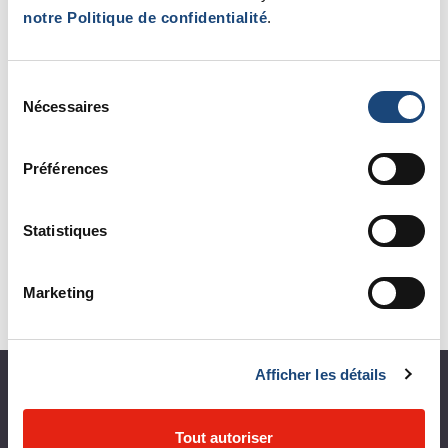
notre Politique de confidentialité
.
Sélection
Nécessaires
du
consentement
Préférences
Dr Tarek Hijal
Statistiques
Marketing
Afficher les détails
À propos du CUSM
Tout autoriser
Coup d'œil sur le CUSM