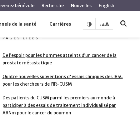
evenez bénévole
Recherche
Nouvelles
English
ur l’ARN messager dans le cadre d’un essai clinique
nels de la santé
Carrières
PAGES LIÉES
De l’espoir pour les hommes atteints d’un cancer de la
prostate métastatique
Quatre nouvelles subventions d'essais cliniques des IRSC
pour les chercheurs de l’IR-CUSM
Des patients du CUSM parmi les premiers au monde à
participer à des essais de traitement individualisé par
ARNm pour le cancer du poumon