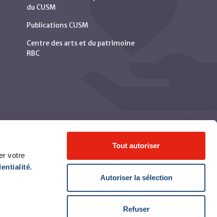
du CUSM
Publications CUSM
Centre des arts et du patrimoine
RBC
Tout autoriser
er votre
entialité
.
Autoriser la sélection
Refuser
© Centre universitaire de santé McGill 2026