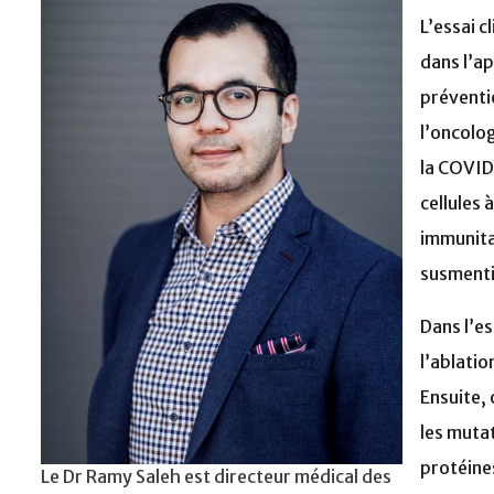
L’essai 
dans l’ap
préventi
l’oncolo
la COVID
cellules 
immunitai
susmenti
Dans l’e
l’ablatio
Ensuite,
les muta
protéine
Le Dr Ramy Saleh est directeur médical des