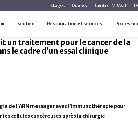
contenu
Stages
Donnez
Centre IMPACT
D
principal
ada reçoit un traitement pour le cancer de la vessie fondé s
ux
Soutien
Restauration et services
Profession
t un traitement pour le cancer de la
s le cadre d’un essai clinique
gie de l’ARN messager avec l’immunothérapie pour
 les cellules cancéreuses après la chirurgie