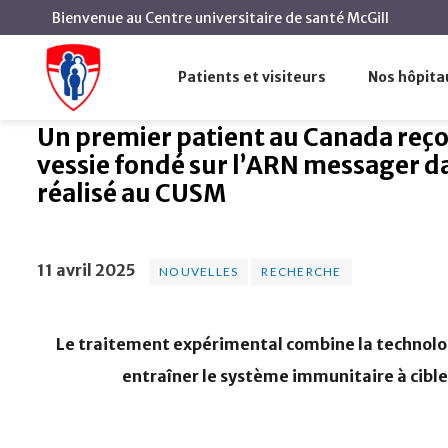
Bienvenue au Centre universitaire de santé McGill
Un premier patient au Can
Accueil
Actualités
Nouvelles
réalisé au CUSM
Patients et visiteurs
Nos hôpita
Un premier patient au Canada reçoi
vessie fondé sur l’ARN messager dan
réalisé au CUSM
11 avril 2025
NOUVELLES
RECHERCHE
Le traitement expérimental combine la technolo
entraîner le système immunitaire à cibler