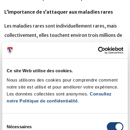
L’importance de s’attaquer aux maladies rares
Les maladies rares sont individuellement rares, mais
collectivement, elles touchent environ trois millions de
personnes au Canada et 500 000 au Québec. Comme la
leucodystrophie 4H, elles sont souvent progressives,
touchent le plus souvent les enfants, atteignent
Ce site Web utilise des cookies.
plusieurs systèmes du corps humain, ont des options de
Nous utilisons des cookies pour comprendre comment
traitement limitées ou inexistantes et nécessitent des
notre site est utilisé et pour améliorer votre expérience.
soins médicaux et personnels complexes. Il est donc
Les données collectées sont anonymes.
Consultez
essentiel de mieux comprendre les maladies rares et de
notre Politique de confidentialité
.
développer de nouvelles thérapies, et la
leucodystrophie 4H ne fait pas exception.
Sélection
Nécessaires
du