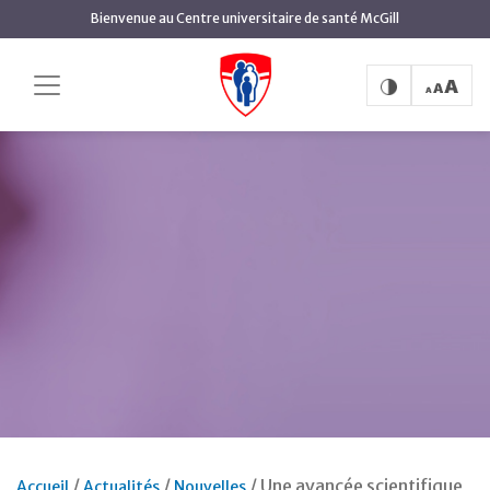
Aller
Bienvenue au Centre universitaire de santé McGill
au
contenu
principal
Une avancée scientifique
Accueil
Actualités
Nouvelles