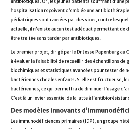
antibiotiques. Or, les jeunes patients souffrant d’une
hospitalisation reçoivent d’emblée une antibiothérapie
pédiatriques sont causées par des virus, contre lesquels
actuelle, il n’existe aucun test adéquat permettant de
être traitée sans tarder par antibiotiques.
Le premier projet, dirigé par le Dr Jesse Papenburg au C
à évaluer la faisabilité de recueillir des échantillons d
biochimiques et statistiques avancées pour tester de n
bactériennes chez les enfants. Si elle est fructueuse,
bactériennes, ce qui permettra de diminuer l’usage d’an
C’est là un levier essentiel de la lutte à l’antibiorésistan
Des modèles innovants d’immunodéfic
Les immunodéficiences primaires (IDP), un groupe hét