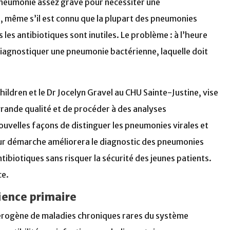
 pneumonie assez grave pour nécessiter une
, même s’il est connu que la plupart des pneumonies
 les antibiotiques sont inutiles. Le problème : à l’heure
 diagnostiquer une pneumonie bactérienne, laquelle doit
hildren et le Dr Jocelyn Gravel au CHU Sainte-Justine, vise
e grande qualité et de procéder à des analyses
ouvelles façons de distinguer les pneumonies virales et
 leur démarche améliorera le diagnostic des pneumonies
tibiotiques sans risquer la sécurité des jeunes patients.
ce.
ience primaire
érogène de maladies chroniques rares du système