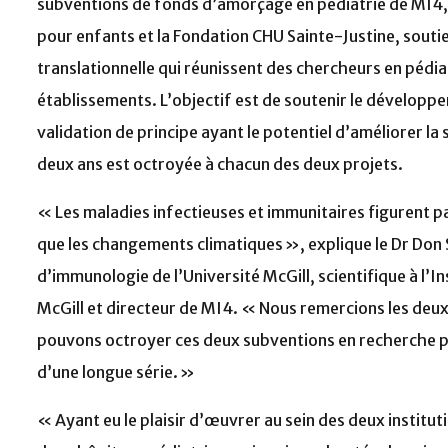
subventions de fonds d’amorçage en pédiatrie de MI4, 
pour enfants et la Fondation CHU Sainte-Justine, sout
translationnelle qui réunissent des chercheurs en péd
établissements. L’objectif est de soutenir le développ
validation de principe ayant le potentiel d’améliorer l
deux ans est octroyée à chacun des deux projets.
« Les maladies infectieuses et immunitaires figurent 
que les changements climatiques », explique le Dr Don
d’immunologie de l’Université McGill, scientifique à l’I
McGill et directeur de MI4. « Nous remercions les deu
pouvons octroyer ces deux subventions en recherche pé
d’une longue série. »
« Ayant eu le plaisir d’œuvrer au sein des deux institut