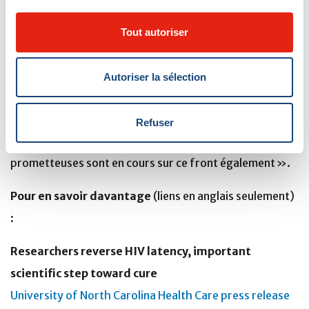
antirétrovirale.
Tout autoriser
« Le défi numéro un pour venir à bout du VIH était
d’exposer le réservoir viral latent, explique le Dr Routy.
Autoriser la sélection
Maintenant que nous y sommes arrivés, nous nous
rapprochons du défi numéro deux, qui est de l’éliminer
Refuser
en tant qu’ennemi visible. Des recherches
prometteuses sont en cours sur ce front également ».
Pour en savoir davantage
(liens en anglais seulement)
:
Researchers reverse HIV latency, important
scientific step toward cure
University of North Carolina Health Care press release