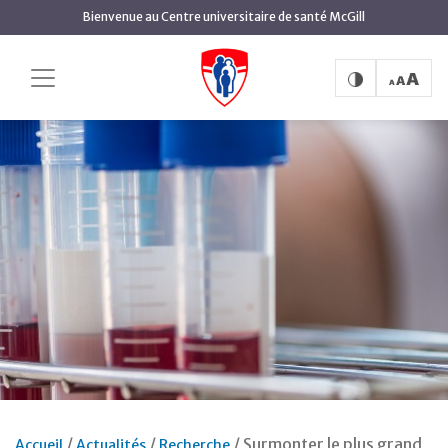
Aller
Bienvenue au Centre universitaire de santé McGill
au
contenu
principal
Surmonter le plus grand
Accueil
Actualités
Recherche