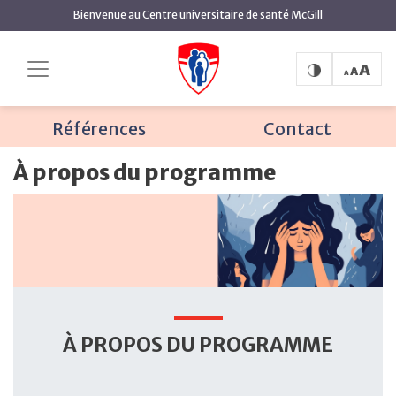
contenu
Bienvenue au Centre universitaire de santé McGill
principal
À propos du programme
Accueil
À propos
Équipe
Références
Contact
À propos du programme
À PROPOS DU PROGRAMME