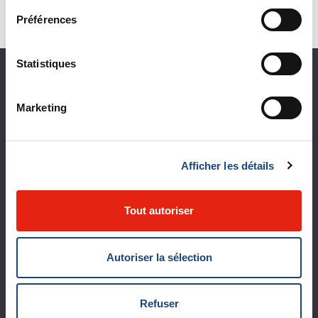
soins infirmiers
Préférences
Statistiques
À propos du CUSM
Marketing
Coup d'œil sur le CUSM
Leaders organisationnels
Afficher les détails
Vision, mission et valeurs
Départements et services cliniques
Tout autoriser
Développement durable
Appels d'offres publics
Autoriser la sélection
Logibec GCH Espresso
Refuser
MonCUSM/intranet