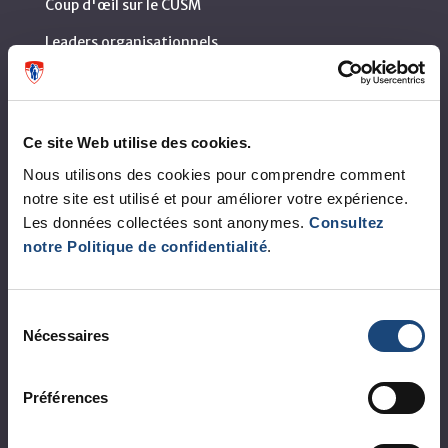
Coup d'œil sur le CUSM
Leaders organisationnels
Vision, mission et valeurs
Départements et services cliniques
Ce site Web utilise des cookies.
Développement durable
Nous utilisons des cookies pour comprendre comment
Appels d'offres publics
notre site est utilisé et pour améliorer votre expérience.
Les données collectées sont anonymes.
Consultez
Logibec GCH Espresso
notre Politique de confidentialité
.
MonCUSM/intranet
Sélection
Règlement intérieur de l’établissement de Santé
Nécessaires
Québec - CUSM/MUHC
du
consentement
Lois applicables aux établissements de santé et de
services sociaux du Québec
Préférences
Rapports