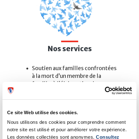
Nos services
​​Soutien aux familles confrontées
à la mort d’un membre de la
famille, à l’élaboration de
souvenirs et à la création d’objets
commémoratifs.
Soutien aux familles pendant le
Ce site Web utilise des cookies.
processus de don d’organes et de
tissus.
Nous utilisons des cookies pour comprendre comment
​Développement d’outils et de
notre site est utilisé et pour améliorer votre expérience.
Les données collectées sont anonymes.
Consultez
protocoles pour faciliter le