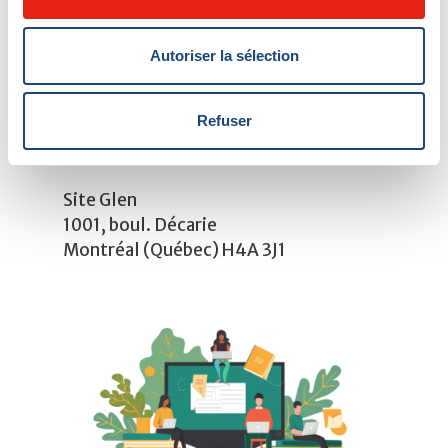
Wendy Sherry
RN, MN
Téléphone:
514 934-1934
, poste
Autoriser la sélection
36590
Andrew Chan
RN, BSN​
Refuser
Téléphone:
514 934-1934
, poste
32810
Site Glen
1001, boul. Décarie
Montréal (Québec) H4A 3J1