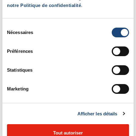
notre Politique de confidentialité
.
processus de don.
​Sensibilisation au don d’organes
et de tissus.
Sélection
Nécessaires
du
consentement
Préférences
Statistiques
Marketing
Contactez-nous
Afficher les détails
Courriel :
donorganestissus@muhc.mcgill.ca
Tout autoriser