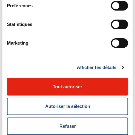
mieux
Préférences
Le
Dr Denis Sasseville
, membre honoraire du
Statistiques
service de dermatologie du CUSM et
chercheur associé à L’Institut, émet des
Marketing
recommandations quant au bon usage des
crèmes pour la peau: éviter les longues listes
d’ingrédients et ne pas trop multiplier les
Afficher les détails
produits.
Le Soleil
Tout autoriser
Autoriser la sélection
Refuser