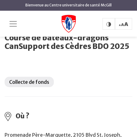
contenu
Bienvenue au Centre universitaire de santé McGill
principal
Course de bateaux-
Accueil
Événements à venir
dragons CanSupport des Cèdres BDO 2025
Course de bateaux-dragons
CanSupport des Cèdres BDO 2025
Collecte de fonds
Où ?
Promenade Père-Marquette, 2105 Blvd St. Joseph,