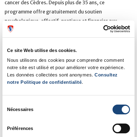
cancer des Cèdres. Depuis plus de 35 ans, ce
programme offre gratuitement du soutien
psychologique, affectif, pratique et financier aux
patients du Centre universitaire de santé McGill atteints
de cancer.
Ce site Web utilise des cookies.
Votre défi consiste à former une équipe
de 20 pagayeurs, afin de recueillir au
Nous utilisons des cookies pour comprendre comment
moins 15 000 $, et de vivre une journée
notre site est utilisé et pour améliorer votre expérience.
exaltante sous le signe du pagayage, le
Les données collectées sont anonymes.
Consultez
6 septembre prochain!
notre Politique de confidentialité
.
Chaque dollar que vous recueillez aide CanSupport des
Cèdres à offrir des programmes et des services qui
Sélection
Nécessaires
améliorent la qualité de vie des patients atteints de
du
consentement
cancer et celle de leur famille, et qui rendent leur
Préférences
expérience de la maladie un peu plus facile.