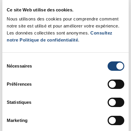
Ce site Web utilise des cookies.
Nous utilisons des cookies pour comprendre comment
Pour personnes ayant reçu un diagnostic de cancer -
notre site est utilisé et pour améliorer votre expérience.
Au Centre du cancer des Cèdres
Les données collectées sont anonymes.
Consultez
notre Politique de confidentialité
.
Pas d'expérience nécéssaire - Séances gratuites
ENREGISTREMENT REQUIS
Sélection
Nécessaires
rola.mouchantaf@muhc.mcgill.ca
du
consentement
514-934-1934 poste 35297
Préférences
Statistiques
D'AUTRES ÉVÈNEMENTS
Marketing