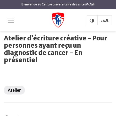
contenu
Bienvenue au Centre universitaire de santé McGill
principal
Atelier d’écriture créative -
Accueil
Événements à venir
Pour personnes ayant reçu un diagnostic de cancer - En
présentiel
Atelier d’écriture créative - Pour
personnes ayant reçu un
diagnostic de cancer - En
présentiel
Atelier