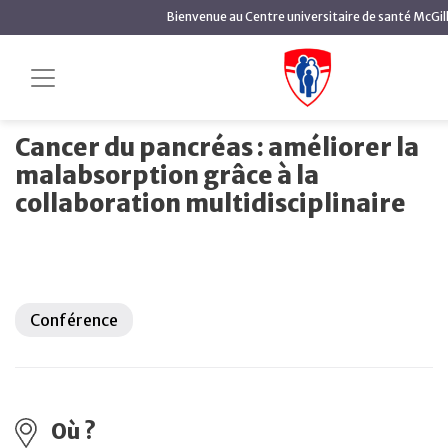
contenu
Bienvenue au Centre universitaire de santé McGil
principal
Cancer du pancréas :
Accueil
Événements à venir
améliorer la malabsorption grâce à la collaboration
multidisciplinaire
Cancer du pancréas : améliorer la
malabsorption grâce à la
collaboration multidisciplinaire
Conférence
Où ?