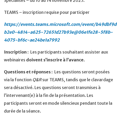
Spécialisés – du 10 au 14 novembre 2025.
TEAMS – inscription requise pour participer
https://events.teams.microsoft.com/event/b49dbf9d
b2e0-4814-a625-72651d27b93e@06e1fe28-5f8b-
4075-bf6c-ae24be1a7992
Inscription :
Les participants souhaitant assister aux
webinaires
doivent s’inscrire à l’avance
.
Questions et réponses :
Les questions seront posées
via la fonction
Q&R
sur TEAMS, tandis que le clavardage
sera désactivé. Les questions seront transmises à
l’intervenant(e) à la fin de la présentation. Les
participants seront en mode silencieux pendant toute la
durée de la séance.