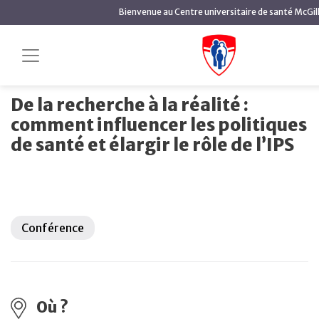
contenu
Bienvenue au Centre universitaire de santé McGil
principal
De la recherche à la réalité :
Accueil
Événements à venir
comment influencer les politiques de santé et élargir le
rôle de l’IPS
De la recherche à la réalité :
comment influencer les politiques
de santé et élargir le rôle de l’IPS
Conférence
Où ?