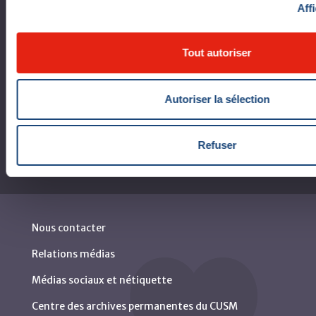
Affi
Règlement intérieur de l’établissement de Santé
Québec - CUSM/MUHC
Lois applicables aux établissements de santé et de
Tout autoriser
services sociaux du Québec
Rapports
Autoriser la sélection
Refuser
Nous contacter
Relations médias
Médias sociaux et nétiquette
Centre des archives permanentes du CUSM