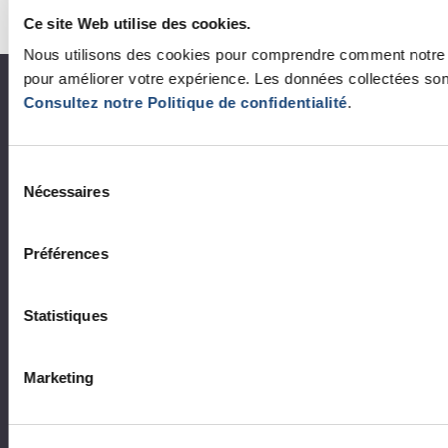
Ce site Web utilise des cookies.
Nous utilisons des cookies pour comprendre comment notre si
pour améliorer votre expérience. Les données collectées s
À propos du CUSM
Consultez notre Politique de confidentialité
.
Coup d'œil sur le CUSM
Sélection
Leaders organisationnels
Nécessaires
du
consentement
Vision, mission et valeurs
Préférences
Départements et services cliniques
Développement durable
Statistiques
Appels d'offres publics
Marketing
Logibec GCH Espresso
MonCUSM/intranet