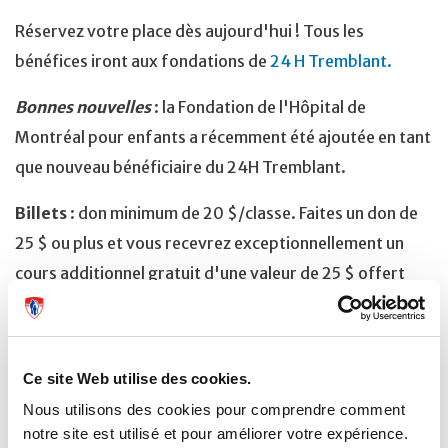
Réservez votre place dès aujourd'hui ! Tous les
bénéfices iront aux fondations de
24 H Tremblant.
Bonnes nouvelles
: la Fondation de l'Hôpital de
Montréal pour enfants a récemment été ajoutée en tant
que nouveau bénéficiaire du 24H Tremblant.
Billets
: don minimum de 20 $/classe. Faites un don de
25 $ ou plus et vous recevrez exceptionnellement un
cours additionnel gratuit d'une valeur de 25 $ offert
par notre commanditaire, l'école de danse Latin
Groove. Limite de 20 participants par classe.
Cliquez ici pour obtenir vos billets
Ce site Web utilise des cookies.
Nous utilisons des cookies pour comprendre comment
Date et heure
:
notre site est utilisé et pour améliorer votre expérience.