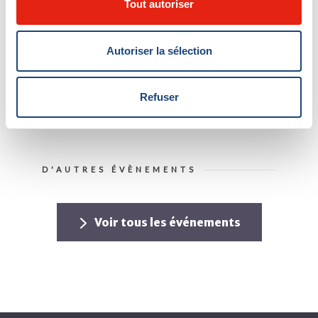
Montréal pour enfants
Tout autoriser
Pour toute question, veuillez contacter le capitaine de
Autoriser la sélection
l'équipe de ski Aira Serrame
à
aira.serrame@muhc.mcgill.ca
Refuser
D'AUTRES ÉVÈNEMENTS
Voir tous les événements