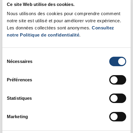
Ce site Web utilise des cookies.
par les soins d’urgence.
Chaque don de 10 $ est un
Nous utilisons des cookies pour comprendre comment
vote pour votre artiste préféré(e)
, et pour l’aider à
notre site est utilisé et pour améliorer votre expérience.
l’emporter! Toutes les recettes de l’événement
Les données collectées sont anonymes.
Consultez
serviront à financer de nouveaux traitements pour les
notre Politique de confidentialité
.
patients, ce qui permettra de sauver encore plus de
vies. Vous pouvez participer en ligne ou en personne.
Sélection
Venez les encourager!
Nécessaires
du
consentement
Votez
ici
pour aider votre artiste préféré(e) à recueillir
Préférences
des fonds pour les soins de santé.
Statistiques
Marketing
D'AUTRES ÉVÈNEMENTS